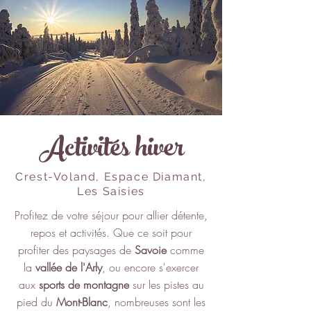
Activités hiver
Crest-Voland, Espace Diamant,
Les Saisies
Profitez de votre séjour pour allier détente,
repos et activités. Que ce soit pour
profiter des paysages de
Savoie
comme
la
vallée de l'Arly
, ou encore s'exercer
aux
sports de montagne
sur les pistes au
pied du
Mont-Blanc
, nombreuses sont les