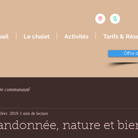
eil
Le chalet
Activités
Tarifs & Rés
Offre 
tre communauté
 févr. 2019
1 min de lecture
andonnée, nature et bie