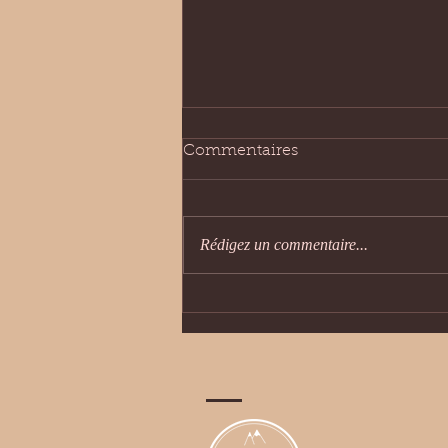
Commentaires
Rédigez un commentaire...
Moulin Ainoz et sa
tournerie sur bois