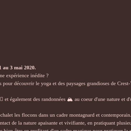
1 au 3 mai 2020.
ne expérience inédite ?
s pour découvrir le yoga et des paysages grandioses de Crest
‍♀ et également des randonnées 🏔 au coeur d'une nature et d
chalet les flocons dans un cadre montagnard et contemporain
act de la nature apaisante et vivifiante, en pratiquant plusie
e bien-être en profitant d'un cadre magique pour pratiquer la