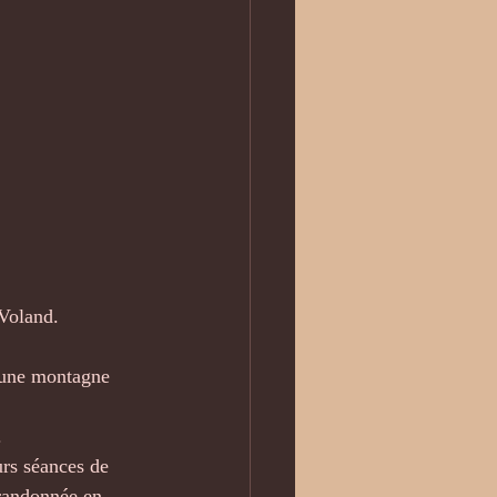
-Voland.
'une montagne 
.
urs séances de 
 randonnée en 