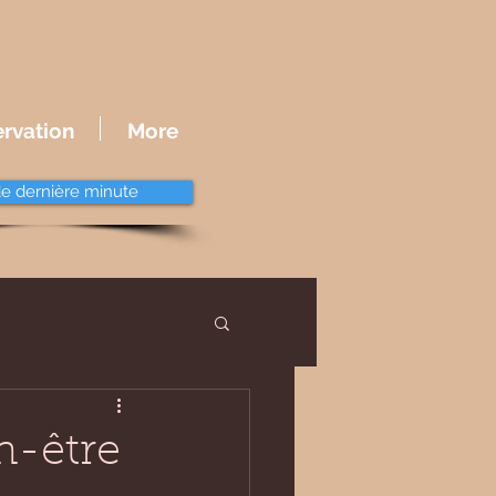
ervation
More
de dernière minute
n-être