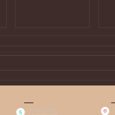
Assister à la traite des
Form
vaches
sent
faun
07 89 94 31 68
06 20 59 01 56