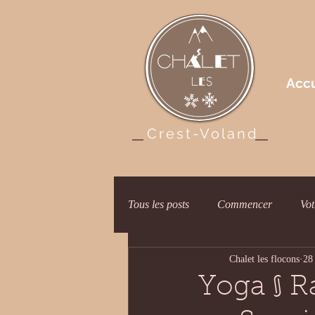
Accu
Crest-Voland
Tous les posts
Commencer
Vo
Chalet les flocons
28
Yoga § R