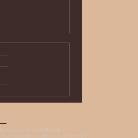
idable randonnée :
ier des Arpelières sur la
e des tourbières
Isabelle et Frédéric MELON
1292 Route des saisies lieu dit "les reys",